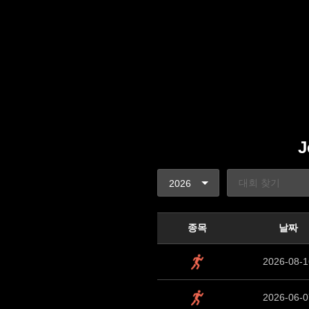
J
SELECT * FROM events where userid='jeju' 
종목
날짜
2026-08-1
2026-06-0