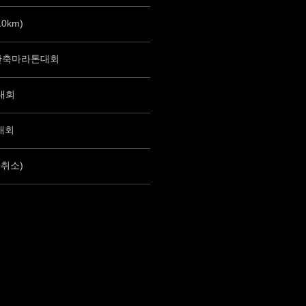
0km)
 단축마라톤대회
대회
대회
 취소)