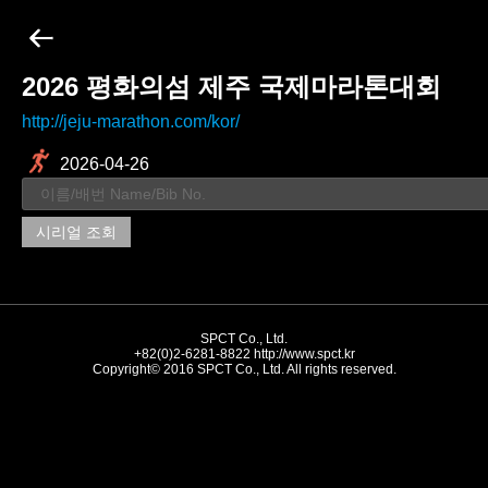
2026 평화의섬 제주 국제마라톤대회
http://jeju-marathon.com/kor/
2026-04-26
시리얼 조회
SPCT Co., Ltd.
+82(0)2-6281-8822
http://www.spct.kr
Copyright© 2016 SPCT Co., Ltd. All rights reserved.
//-->